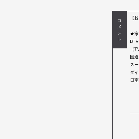
【校
コ
メ
ン
★家
ト
BT
（T
国道
スー
ダイ
日南