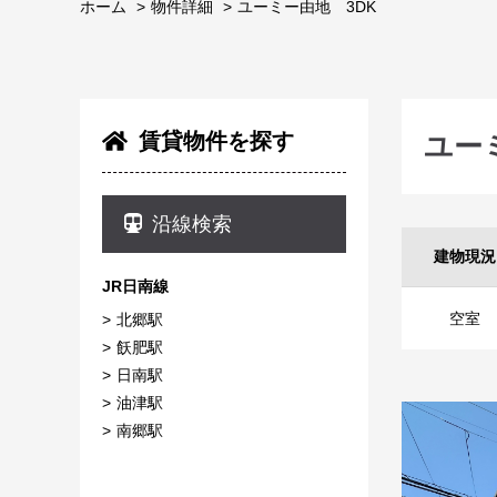
ホーム
物件詳細
ユーミー由地 3DK
賃貸物件を探す
ユー
沿線検索
建物現況
JR日南線
空室
北郷駅
飫肥駅
日南駅
油津駅
南郷駅