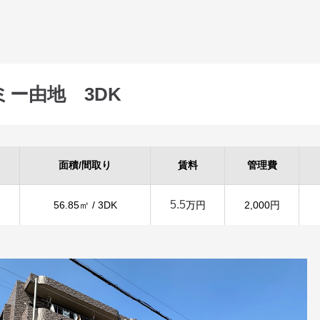
ミー由地 3DK
面積/間取り
賃料
管理費
5.5
56.85㎡ / 3DK
万円
2,000円