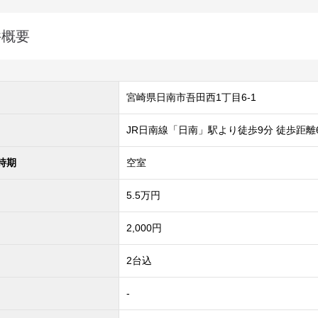
件概要
宮崎県日南市吾田西1丁目6-1
JR日南線「日南」駅より徒歩9分 徒歩距離6
時期
空室
5.5
万円
2,000円
2台込
-