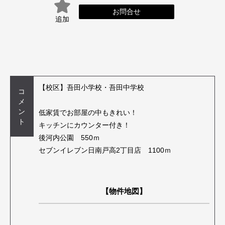
お問合せ
追加
【校区】吾田小学校・吾田中学校
コ
メ
ン
低家賃でお部屋の中もきれい！
ト
キッチンにカウンター付き！
後河内公園 550ｍ
セブンイレブン日南戸高2丁目店 1100ｍ
【物件地図】