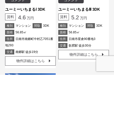
ユーミーいちまるⅠ 3DK
ユーミーいちまるⅢ 3DK
4.6
5.2
賃料
賃料
万円
万円
種別
マンション
間取
3DK
種別
マンション
間取
3DK
面積
56.85㎡
面積
56.85㎡
住所
日南市南郷町中村乙7051番
住所
日南市星倉90番地3
地293
交通
飫肥駅 徒歩30分
交通
南郷駅 徒歩19分
物件詳細はこちら
物件詳細はこちら
コメント