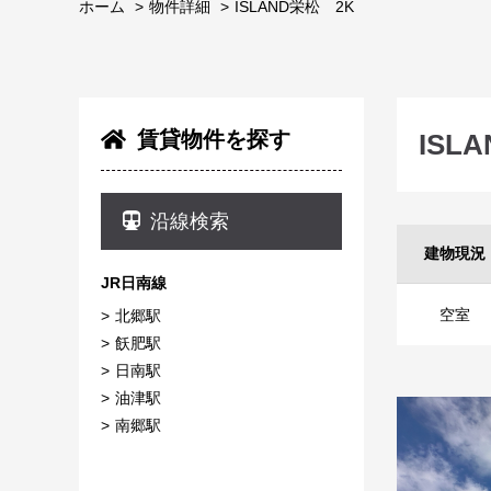
ホーム
物件詳細
ISLAND栄松 2K
賃貸物件を探す
ISL
沿線検索
建物現況
JR日南線
空室
北郷駅
飫肥駅
日南駅
油津駅
南郷駅