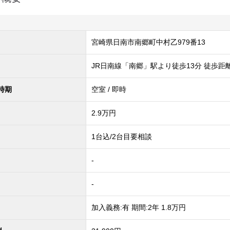
宮崎県日南市南郷町中村乙979番13
JR日南線「南郷」駅より徒歩13分 徒歩距離
時期
空室 / 即時
2.9
万円
1台込/2台目要相談
-
-
加入義務:有 期間:2年 1.8万円