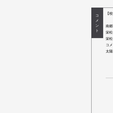
【校
コ
メ
ン
南郷
ト
栄松
栄松
コメ
太陽