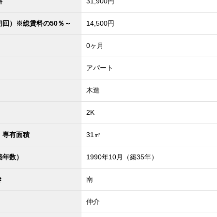
料
31,900円
初回）※総賃料の50％～
14,500円
0ヶ月
アパート
木造
2K
・専有面積
31㎡
築年数）
1990年10月（築35年）
き
南
仲介