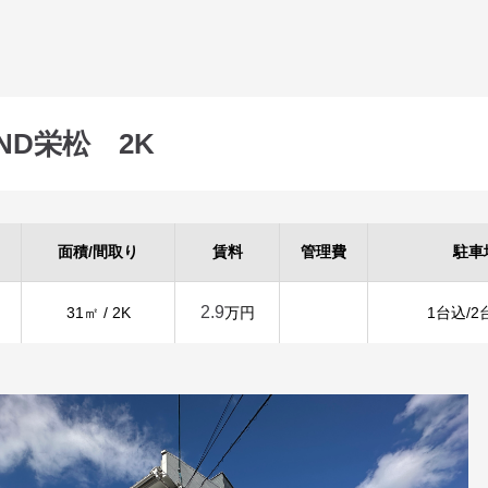
AND栄松 2K
面積/間取り
賃料
管理費
駐車
2.9
31㎡ / 2K
万円
1台込/