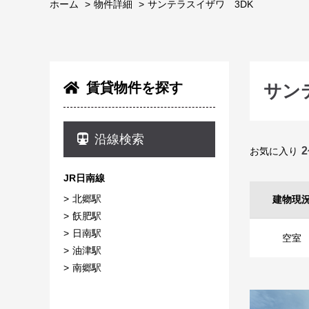
ホーム
物件詳細
サンテラスイザワ 3DK
賃貸物件を探す
サン
沿線検索
2
お気に入り
JR日南線
北郷駅
建物現
飫肥駅
日南駅
空室
油津駅
南郷駅