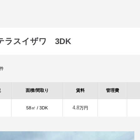
テラスイザワ 3DK
件
況
面積/間取り
賃料
管理費
4.8
58㎡ / 3DK
万円