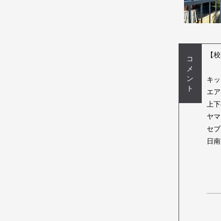
【校
コ
メ
ン
キッ
ト
エア
上下
ヤマ
セブ
日南