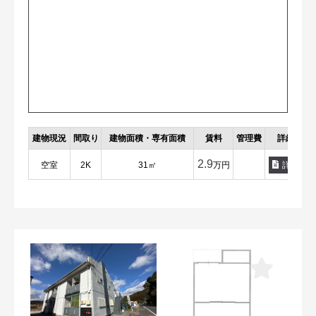
建物現況
間取り
建物面積・専有面積
賃料
管理費
詳細
2.9
空室
2K
31㎡
万円
詳細