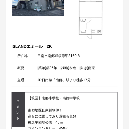
ISLANDエミール 2K
所在地
日南市南郷町榎原甲3160-8
概要
[築年]築36年 [構造]木造 [向き]南東
交通
JR日南線「南郷」駅より徒歩17分
【校区】南郷小学校・南郷中学校
コ
メ
南郷地区低家賃物件！
ン
高台に位置しており景観も良好！
ト
榎之平団地公園 43ｍ
コインランドリー 450ｍ