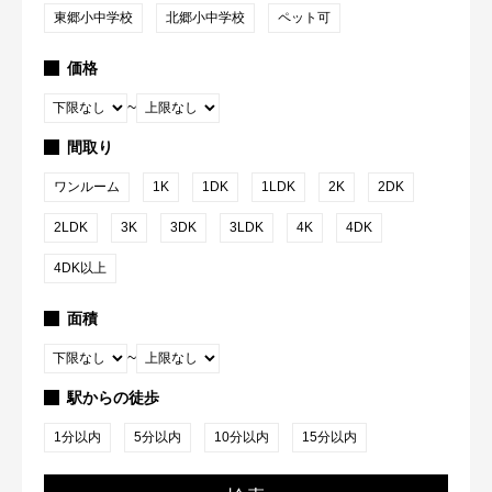
東郷小中学校
北郷小中学校
ペット可
価格
~
間取り
ワンルーム
1K
1DK
1LDK
2K
2DK
2LDK
3K
3DK
3LDK
4K
4DK
4DK以上
面積
~
駅からの徒歩
1分以内
5分以内
10分以内
15分以内