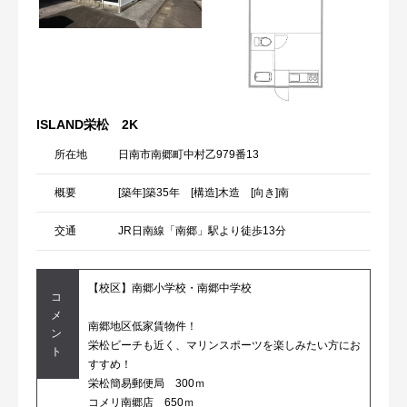
ISLAND栄松 2K
所在地
日南市南郷町中村乙979番13
概要
[築年]築35年 [構造]木造 [向き]南
交通
JR日南線「南郷」駅より徒歩13分
【校区】南郷小学校・南郷中学校
コ
メ
南郷地区低家賃物件！
ン
栄松ビーチも近く、マリンスポーツを楽しみたい方にお
ト
すすめ！
栄松簡易郵便局 300ｍ
コメリ南郷店 650ｍ