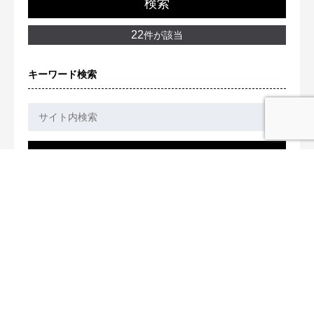
検索
22
件が該当
キーワード検索
検索
エリア
油津
吾田
飫肥
南郷・大堂津
北郷・東郷
串間