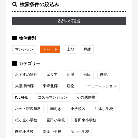
検索条件の絞込み
22
件が該当
物件種別
マンション
アパート
土地
戸建
カテゴリー
おすすめ物件
エリア
油津
吾田
飫肥
大堂津南郷
東郷北郷
建物
ユーミーマンション
ISLAND
コスモマンション
その他建物
ネット環境無料
南向き
小学校区
油津小学校
桜ヶ丘小学校
吾田小学校
吾田東小学校
飫肥小学校
南郷小学校
潟上小学校